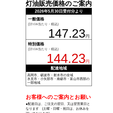
灯油販売価格のご案内
2026年5月30日受付分より
一般価格
(1ﾘｯﾄﾙ当たり・税込)
147.23
円
特別価格
(1ﾘｯﾄﾙ当たり・税込)
144.23
円
配達地域
高岡市、砺波市・射水市の全域
氷見市・小矢部市・南砺市・富山市西部の
一部地域
お客様へのご案内とお願い
●配達日は、ご注文の翌日、又は翌営業日と
なります (土曜・日曜・祝日は、お休みを