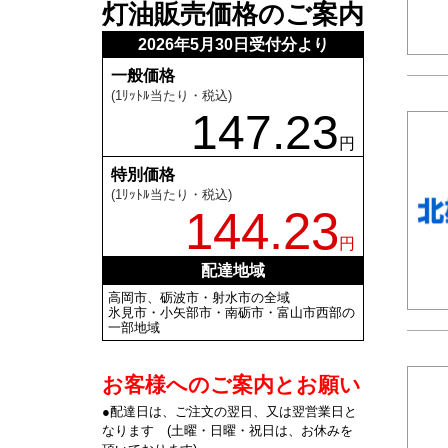
灯油販売価格のご案内
2026年5月30日受付分より
一般価格
(1ﾘｯﾄﾙ当たり・税込)
147.23
円
特別価格
(1ﾘｯﾄﾙ当たり・税込)
144.23
円
配達地域
高岡市、砺波市・射水市の全域
氷見市・小矢部市・南砺市・富山市西部の
一部地域
お客様へのご案内とお願い
●配達日は、ご注文の翌日、又は翌営業日と
なります (土曜・日曜・祝日は、お休みを