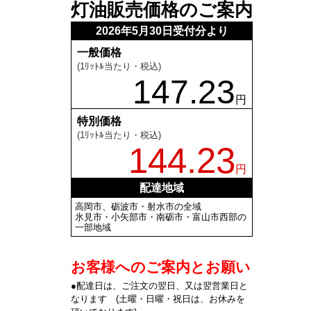
灯油販売価格のご案内
2026年5月30日受付分より
一般価格
(1ﾘｯﾄﾙ当たり・税込)
147.23
円
特別価格
(1ﾘｯﾄﾙ当たり・税込)
144.23
円
配達地域
高岡市、砺波市・射水市の全域
氷見市・小矢部市・南砺市・富山市西部の
一部地域
お客様へのご案内とお願い
●配達日は、ご注文の翌日、又は翌営業日と
なります (土曜・日曜・祝日は、お休みを