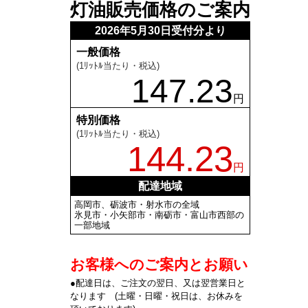
灯油販売価格のご案内
2026年5月30日受付分より
一般価格
(1ﾘｯﾄﾙ当たり・税込)
147.23
円
特別価格
(1ﾘｯﾄﾙ当たり・税込)
144.23
円
配達地域
高岡市、砺波市・射水市の全域
氷見市・小矢部市・南砺市・富山市西部の
一部地域
お客様へのご案内とお願い
●配達日は、ご注文の翌日、又は翌営業日と
なります (土曜・日曜・祝日は、お休みを