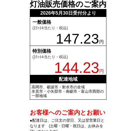
灯油販売価格のご案内
2026年5月30日受付分より
一般価格
(1ﾘｯﾄﾙ当たり・税込)
147.23
円
特別価格
(1ﾘｯﾄﾙ当たり・税込)
144.23
円
配達地域
高岡市、砺波市・射水市の全域
氷見市・小矢部市・南砺市・富山市西部の
一部地域
お客様へのご案内とお願い
●配達日は、ご注文の翌日、又は翌営業日と
なります (土曜・日曜・祝日は、お休みを