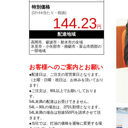
特別価格
(1ﾘｯﾄﾙ当たり・税抜)
144.23
円
配達地域
高岡市、砺波市・射水市の全域
氷見市・小矢部市・南砺市・富山市西部の
一部地域
お客様へのご案内とお願い
●配達日は、ご注文の翌営業日となります。
（土曜・日曜・祝日は、お休みを頂いており
ます）
●ご注文は、90L以上でお願いしておりま
す。
54L未満の配達はお受けできません。
54L～90Lの場合は、2円/L割増となります。
54L未満の場合は別途550円を請求させて頂
きます。
●当社では、灯油の価格を週毎に変更する場