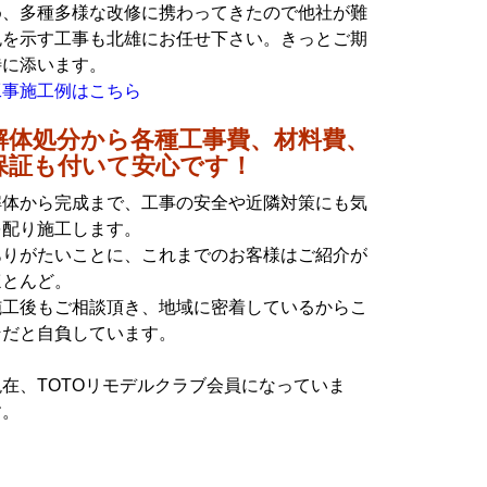
め、多種多様な改修に携わってきたので他社が難
色を示す工事も北雄にお任せ下さい。きっとご期
待に添います。
工事施工例はこちら
解体処分から各種工事費、材料費、
保証も付いて安心です！
解体から完成まで、工事の安全や近隣対策にも気
を配り施工します。
ありがたいことに、これまでのお客様はご紹介が
ほとんど。
施工後もご相談頂き、地域に密着しているからこ
そだと自負しています。
現在、TOTOリモデルクラブ会員になっていま
す。