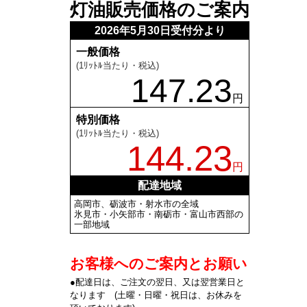
灯油販売価格のご案内
2026年5月30日受付分より
一般価格
(1ﾘｯﾄﾙ当たり・税込)
147.23
円
特別価格
(1ﾘｯﾄﾙ当たり・税込)
144.23
円
配達地域
高岡市、砺波市・射水市の全域
氷見市・小矢部市・南砺市・富山市西部の
一部地域
お客様へのご案内とお願い
●配達日は、ご注文の翌日、又は翌営業日と
なります (土曜・日曜・祝日は、お休みを